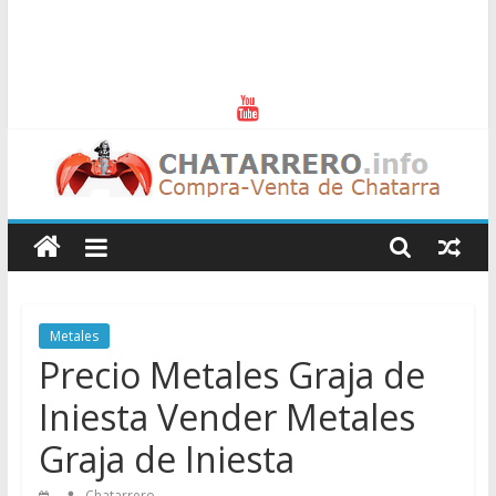
Chatarreros
–
Precio
Metales
Precio Metales Graja de
de
Iniesta Vender Metales
Chatarra
Graja de Iniesta
Chatarrero