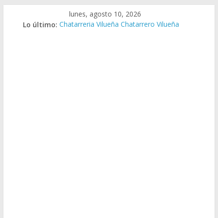
Saltar
lunes, agosto 10, 2026
al
Lo último:
Chatarreria Vilueña Chatarrero Vilueña
contenido
Chatarreria Zuera Chatarrero Zuera
Chatarreria Zaragoza Chatarrero Zaragoza
Chatarreria Zaida Chatarrero Zaida
Chatarreria Vistabella Chatarrero Vistabella