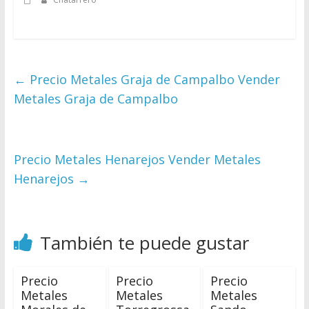
Directorio
de
Chatarreros
para
vender
←
Precio Metales Graja de Campalbo Vender
Chatarra
Metales Graja de Campalbo
Precio Metales Henarejos Vender Metales
Henarejos
→
También te puede gustar
Precio
Precio
Precio
Metales
Metales
Metales