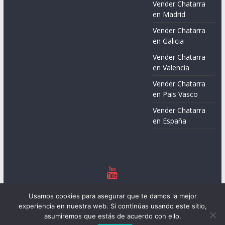
Vender Chatarra
en Madrid
Vender Chatarra
en Galicia
Vender Chatarra
en Valencia
Vender Chatarra
en Pais Vasco
Vender Chatarra
en España
Copyright © 2026
Chatarreros – Precio de Chatarra
. Todos los
Usamos cookies para asegurar que te damos la mejor
derechos reservados.
experiencia en nuestra web. Si continúas usando este sitio,
Tema:
ColorMag
por ThemeGrill. Funciona con
WordPress
.
asumiremos que estás de acuerdo con ello.