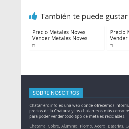
También te puede gustar
Precio Metales Noves
Precio 
Vender Metales Noves
Vender 
SOBRE NOSOTROS
Chatarrero.info es una web donde ofrecemos informa
precios de la Chatarra y los chatarreros más cercanos
para poder vender todo tipo de metales reciclables.
Chatarra, Cobre, Aluminio, Plomo, Acero, Baterías, C