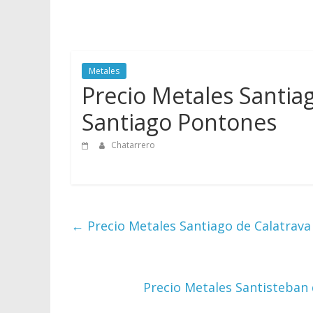
vender
Chatarra
Metales
Precio Metales Santi
Santiago Pontones
Chatarrero
←
Precio Metales Santiago de Calatrava
Precio Metales Santisteban