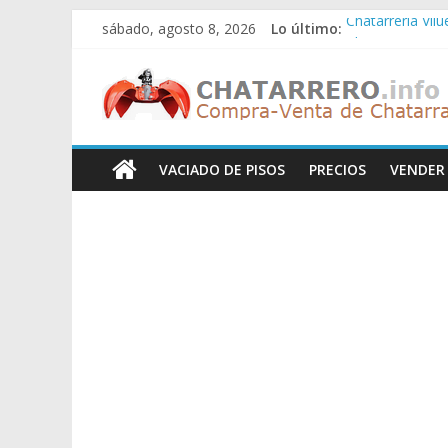
Saltar
Chatarreria Vil
sábado, agosto 8, 2026
Lo último:
al
Chatarreria Zue
contenido
Chatarreria Za
Chatarreros
Chatarreria Zai
Chatarreria Vist
–
VACIADO DE PISOS
PRECIOS
VENDER
Precio
de
Chatarra
Directorio
de
Chatarreros
para