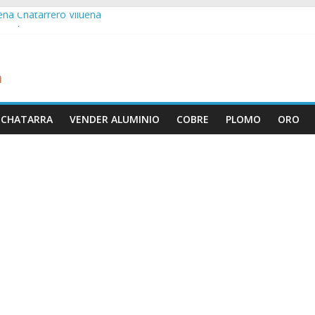
ueña Chatarrero Vilueña
ra Chatarrero Zuera
ragoza Chatarrero Zaragoza
da Chatarrero Zaida
abella Chatarrero Vistabella
 CHATARRA
VENDER ALUMINIO
COBRE
PLOMO
ORO