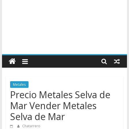
Chatarreros
–
Precio
Metales
Precio Metales Selva de
de
Mar Vender Metales
Selva de Mar
Chatarra
Chatarrero