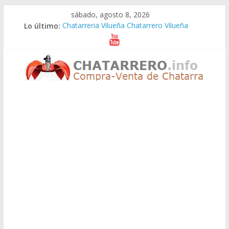
Saltar
sábado, agosto 8, 2026
al
Lo último:
Chatarreria Vilueña Chatarrero Vilueña
contenido
Chatarreria Zuera Chatarrero Zuera
Chatarreria Zaragoza Chatarrero Zaragoza
Chatarreria Zaida Chatarrero Zaida
Chatarreria Vistabella Chatarrero Vistabella