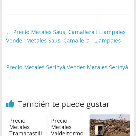
Directorio
de
Chatarreros
para
←
Precio Metales Saus, Camallera i Llampaies
vender
Vender Metales Saus, Camallera i Llampaies
Chatarra
Precio Metales Serinyà Vender Metales Serinyà
→
También te puede gustar
Precio
Precio
Metales
Metales
Tramacastill
Valdeltormo