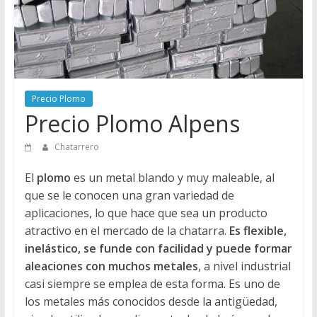
Directorio
de
Chatarreros
para
vender
Chatarra
Precio Plomo
Precio Plomo Alpens
Chatarrero
El
plomo
es un metal blando y muy maleable, al
que se le conocen una gran variedad de
aplicaciones, lo que hace que sea un producto
atractivo en el mercado de la chatarra.
Es flexible,
inelástico, se funde con facilidad y puede formar
aleaciones con muchos metales
, a nivel industrial
casi siempre se emplea de esta forma. Es uno de
los metales más conocidos desde la antigüedad,