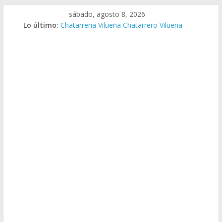
Saltar
sábado, agosto 8, 2026
al
Lo último:
Chatarreria Vilueña Chatarrero Vilueña
contenido
Chatarreria Zuera Chatarrero Zuera
Chatarreria Zaragoza Chatarrero Zaragoza
Chatarreria Zaida Chatarrero Zaida
Chatarreria Vistabella Chatarrero Vistabella