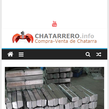
Chatarreros
–
Precio
de
Chatarra