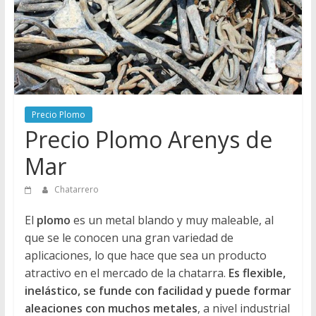
Directorio
de
Chatarreros
para
vender
Chatarra
Precio Plomo
Precio Plomo Arenys de
Mar
Chatarrero
El
plomo
es un metal blando y muy maleable, al
que se le conocen una gran variedad de
aplicaciones, lo que hace que sea un producto
atractivo en el mercado de la chatarra.
Es flexible,
inelástico, se funde con facilidad y puede formar
aleaciones con muchos metales
, a nivel industrial