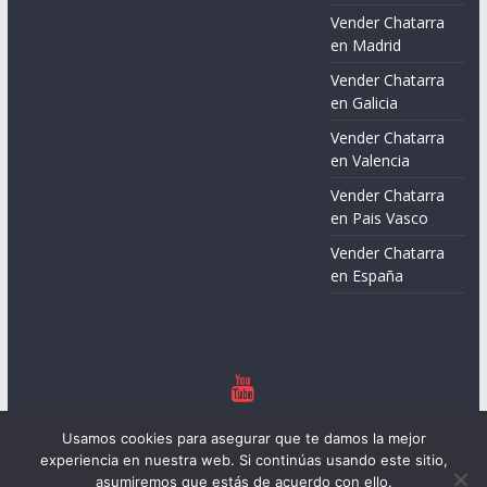
Vender Chatarra
en Madrid
Vender Chatarra
en Galicia
Vender Chatarra
en Valencia
Vender Chatarra
en Pais Vasco
Vender Chatarra
en España
Copyright © 2026
Chatarreros – Precio de Chatarra
. Todos los
Usamos cookies para asegurar que te damos la mejor
derechos reservados.
experiencia en nuestra web. Si continúas usando este sitio,
Tema:
ColorMag
por ThemeGrill. Funciona con
WordPress
.
asumiremos que estás de acuerdo con ello.