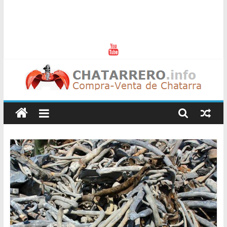
Chatarreros
–
Precio
de
Chatarra