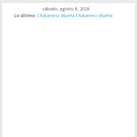
Saltar
sábado, agosto 8, 2026
al
Lo último:
Chatarreria Vilueña Chatarrero Vilueña
contenido
Chatarreria Zuera Chatarrero Zuera
Chatarreria Zaragoza Chatarrero Zaragoza
Chatarreria Zaida Chatarrero Zaida
Chatarreria Vistabella Chatarrero Vistabella