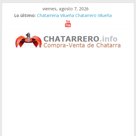
Saltar
viernes, agosto 7, 2026
al
Lo último:
Chatarreria Vilueña Chatarrero Vilueña
contenido
Chatarreria Zuera Chatarrero Zuera
Chatarreria Zaragoza Chatarrero Zaragoza
Chatarreria Zaida Chatarrero Zaida
Chatarreria Vistabella Chatarrero Vistabella