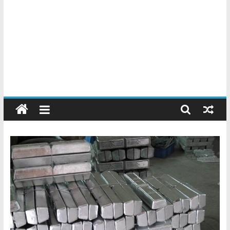
Chatarreros
–
Precio
de
Chatarra