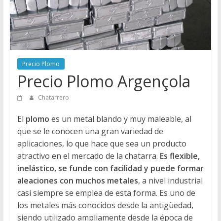
Directorio
de
Chatarreros
para
vender
Precio Plomo
Chatarra
Precio Plomo Argençola
Chatarrero
El
plomo
es un metal blando y muy maleable, al
que se le conocen una gran variedad de
aplicaciones, lo que hace que sea un producto
atractivo en el mercado de la chatarra.
Es flexible,
inelástico, se funde con facilidad y puede formar
aleaciones con muchos metales
, a nivel industrial
casi siempre se emplea de esta forma. Es uno de
los metales más conocidos desde la antigüedad,
siendo utilizado ampliamente desde la época de