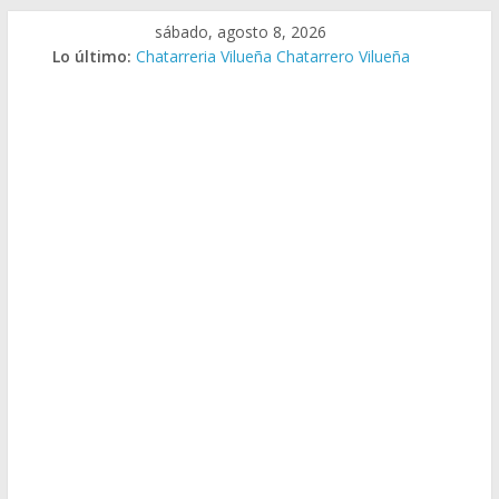
Saltar
sábado, agosto 8, 2026
al
Lo último:
Chatarreria Vilueña Chatarrero Vilueña
contenido
Chatarreria Zuera Chatarrero Zuera
Chatarreria Zaragoza Chatarrero Zaragoza
Chatarreria Zaida Chatarrero Zaida
Chatarreria Vistabella Chatarrero Vistabella