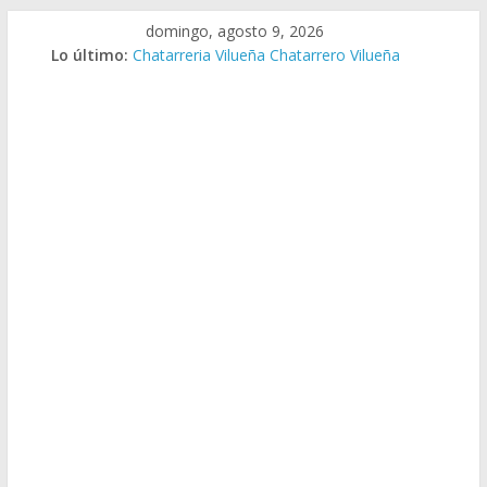
Saltar
domingo, agosto 9, 2026
al
Lo último:
Chatarreria Vilueña Chatarrero Vilueña
contenido
Chatarreria Zuera Chatarrero Zuera
Chatarreria Zaragoza Chatarrero Zaragoza
Chatarreria Zaida Chatarrero Zaida
Chatarreria Vistabella Chatarrero Vistabella