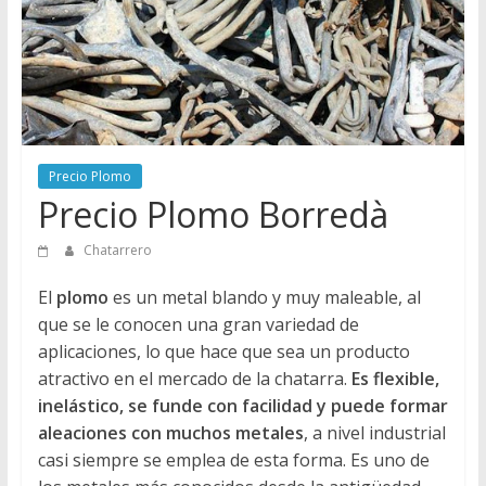
Directorio
de
Chatarreros
para
vender
Chatarra
Precio Plomo
Precio Plomo Borredà
Chatarrero
El
plomo
es un metal blando y muy maleable, al
que se le conocen una gran variedad de
aplicaciones, lo que hace que sea un producto
atractivo en el mercado de la chatarra.
Es flexible,
inelástico, se funde con facilidad y puede formar
aleaciones con muchos metales
, a nivel industrial
casi siempre se emplea de esta forma. Es uno de