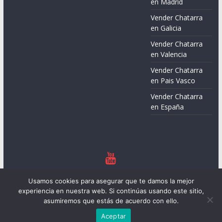
en Madrid
Vender Chatarra
en Galicia
Vender Chatarra
en Valencia
Vender Chatarra
en Pais Vasco
Vender Chatarra
en España
Copyright © 2026
Chatarreros – Precio de Chatarra
. Todos los
Usamos cookies para asegurar que te damos la mejor
derechos reservados.
experiencia en nuestra web. Si continúas usando este sitio,
Tema:
ColorMag
por ThemeGrill. Funciona con
WordPress
.
asumiremos que estás de acuerdo con ello.
Aceptar