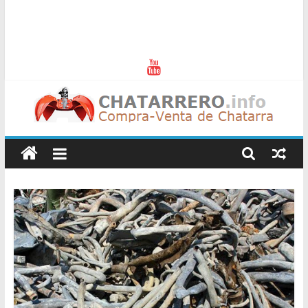
Chatarreros
–
Precio
de
Chatarra