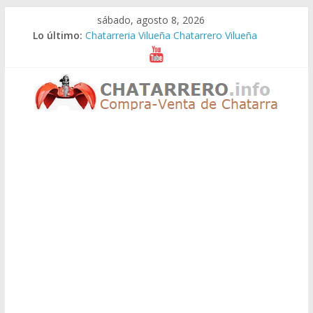
Saltar
sábado, agosto 8, 2026
al
Lo último:
Chatarreria Vilueña Chatarrero Vilueña
contenido
Chatarreria Zuera Chatarrero Zuera
Chatarreria Zaragoza Chatarrero Zaragoza
Chatarreria Zaida Chatarrero Zaida
Chatarreria Vistabella Chatarrero Vistabella