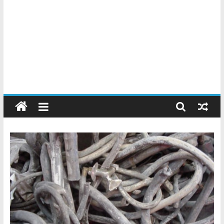
Chatarreros
–
Precio
de
Chatarra