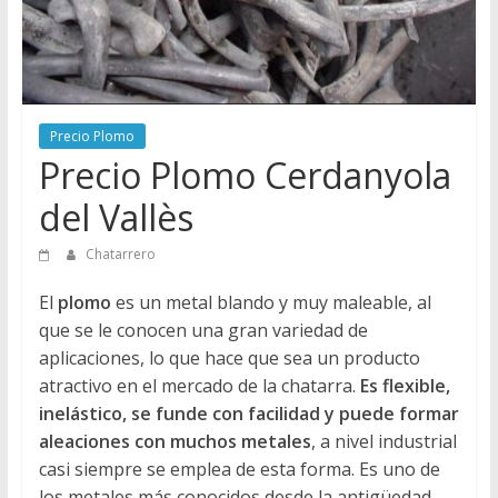
Directorio
de
Chatarreros
para
vender
Precio Plomo
Chatarra
Precio Plomo Cerdanyola
del Vallès
Chatarrero
El
plomo
es un metal blando y muy maleable, al
que se le conocen una gran variedad de
aplicaciones, lo que hace que sea un producto
atractivo en el mercado de la chatarra.
Es flexible,
inelástico, se funde con facilidad y puede formar
aleaciones con muchos metales
, a nivel industrial
casi siempre se emplea de esta forma. Es uno de
los metales más conocidos desde la antigüedad,