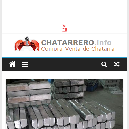
Chatarreros
–
Precio
de
Chatarra