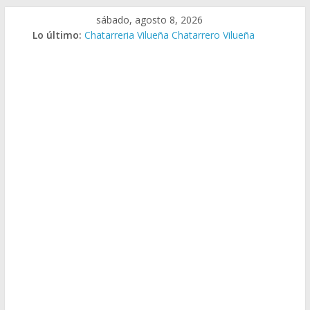
Saltar
sábado, agosto 8, 2026
al
Lo último:
Chatarreria Vilueña Chatarrero Vilueña
contenido
Chatarreria Zuera Chatarrero Zuera
Chatarreria Zaragoza Chatarrero Zaragoza
Chatarreria Zaida Chatarrero Zaida
Chatarreria Vistabella Chatarrero Vistabella