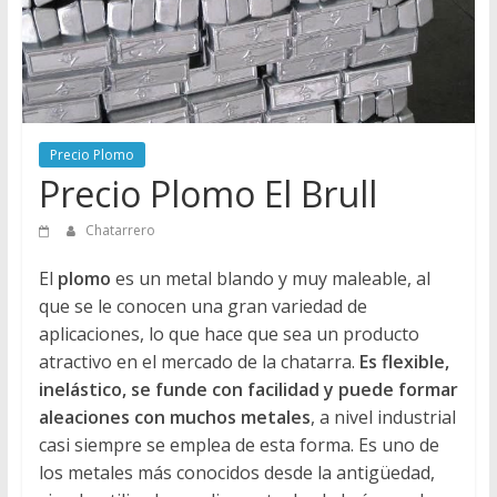
Directorio
de
Chatarreros
para
vender
Chatarra
Precio Plomo
Precio Plomo El Brull
Chatarrero
El
plomo
es un metal blando y muy maleable, al
que se le conocen una gran variedad de
aplicaciones, lo que hace que sea un producto
atractivo en el mercado de la chatarra.
Es flexible,
inelástico, se funde con facilidad y puede formar
aleaciones con muchos metales
, a nivel industrial
casi siempre se emplea de esta forma. Es uno de
los metales más conocidos desde la antigüedad,