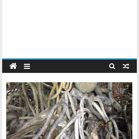
Chatarreros
–
Precio
de
Chatarra