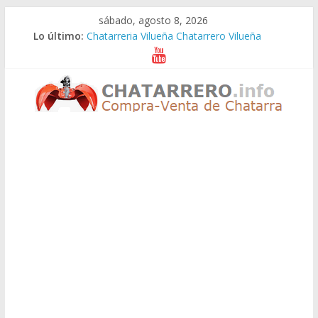
Saltar
sábado, agosto 8, 2026
al
Lo último:
Chatarreria Vilueña Chatarrero Vilueña
contenido
Chatarreria Zuera Chatarrero Zuera
Chatarreria Zaragoza Chatarrero Zaragoza
Chatarreria Zaida Chatarrero Zaida
Chatarreria Vistabella Chatarrero Vistabella