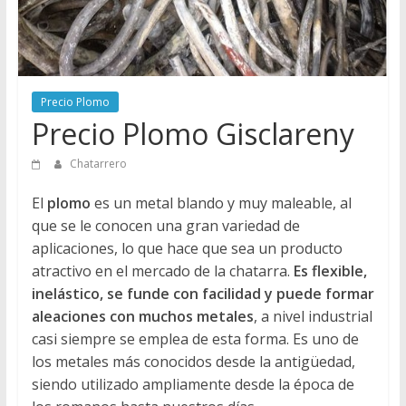
Directorio
de
Chatarreros
para
vender
Precio Plomo
Chatarra
Precio Plomo Gisclareny
Chatarrero
El
plomo
es un metal blando y muy maleable, al
que se le conocen una gran variedad de
aplicaciones, lo que hace que sea un producto
atractivo en el mercado de la chatarra.
Es flexible,
inelástico, se funde con facilidad y puede formar
aleaciones con muchos metales
, a nivel industrial
casi siempre se emplea de esta forma. Es uno de
los metales más conocidos desde la antigüedad,
siendo utilizado ampliamente desde la época de