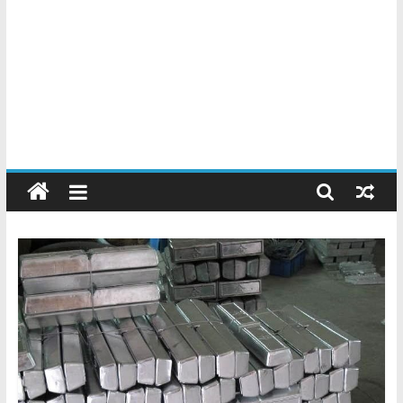
Chatarreros
–
Precio
de
Chatarra