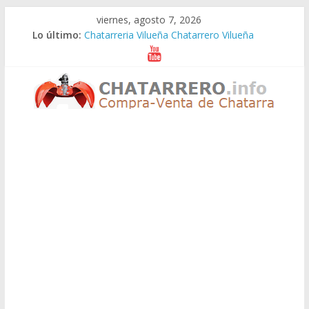
Saltar
viernes, agosto 7, 2026
al
Lo último:
Chatarreria Vilueña Chatarrero Vilueña
contenido
Chatarreria Zuera Chatarrero Zuera
Chatarreria Zaragoza Chatarrero Zaragoza
Chatarreria Zaida Chatarrero Zaida
Chatarreria Vistabella Chatarrero Vistabella