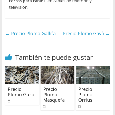
Forros para cables:
en cables de teléfono y
televisión.
←
Precio Plomo Gallifa
Precio Plomo Gavà
→
También te puede gustar
Precio
Precio
Precio
Plomo Gurb
Plomo
Plomo
Masquefa
Orrius