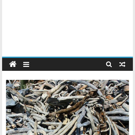
Chatarreros
–
Precio
de
Chatarra