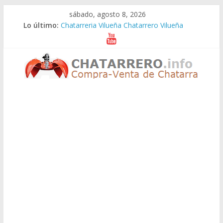
Saltar
sábado, agosto 8, 2026
al
Lo último:
Chatarreria Vilueña Chatarrero Vilueña
contenido
Chatarreria Zuera Chatarrero Zuera
Chatarreria Zaragoza Chatarrero Zaragoza
Chatarreria Zaida Chatarrero Zaida
Chatarreria Vistabella Chatarrero Vistabella