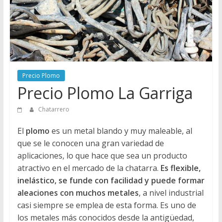
Directorio
de
Chatarreros
para
vender
Chatarra
Precio Plomo
Precio Plomo La Garriga
Chatarrero
El
plomo
es un metal blando y muy maleable, al
que se le conocen una gran variedad de
aplicaciones, lo que hace que sea un producto
atractivo en el mercado de la chatarra.
Es flexible,
inelástico, se funde con facilidad y puede formar
aleaciones con muchos metales
, a nivel industrial
casi siempre se emplea de esta forma. Es uno de
los metales más conocidos desde la antigüedad,