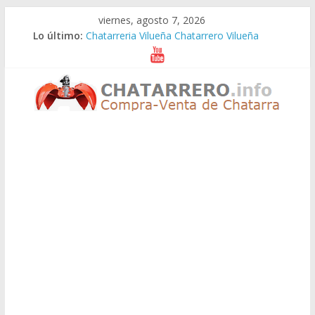
Saltar
viernes, agosto 7, 2026
al
Lo último:
Chatarreria Vilueña Chatarrero Vilueña
contenido
Chatarreria Zuera Chatarrero Zuera
Chatarreria Zaragoza Chatarrero Zaragoza
Chatarreria Zaida Chatarrero Zaida
Chatarreria Vistabella Chatarrero Vistabella