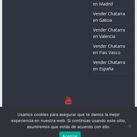
en Madrid
Vender Chatarra
en Galicia
Vender Chatarra
en Valencia
Vender Chatarra
en Pais Vasco
Vender Chatarra
en España
Copyright © 2026
Chatarreros – Precio de Chatarra
. Todos los
Usamos cookies para asegurar que te damos la mejor
derechos reservados.
experiencia en nuestra web. Si continúas usando este sitio,
Tema:
ColorMag
por ThemeGrill. Funciona con
WordPress
.
asumiremos que estás de acuerdo con ello.
Aceptar