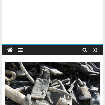
Chatarreros
–
Precio
de
Chatarra