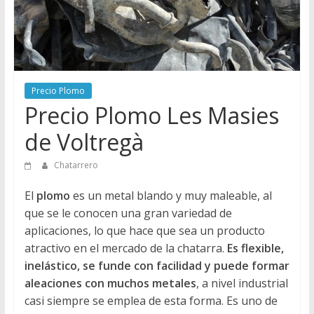
Directorio
de
Chatarreros
para
vender
Precio Plomo
Chatarra
Precio Plomo Les Masies
de Voltregà
Chatarrero
El
plomo
es un metal blando y muy maleable, al
que se le conocen una gran variedad de
aplicaciones, lo que hace que sea un producto
atractivo en el mercado de la chatarra.
Es flexible,
inelástico, se funde con facilidad y puede formar
aleaciones con muchos metales
, a nivel industrial
casi siempre se emplea de esta forma. Es uno de