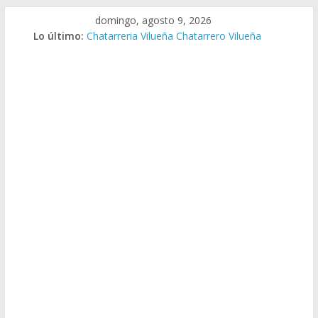
Saltar
domingo, agosto 9, 2026
al
Lo último:
Chatarreria Vilueña Chatarrero Vilueña
contenido
Chatarreria Zuera Chatarrero Zuera
Chatarreria Zaragoza Chatarrero Zaragoza
Chatarreria Zaida Chatarrero Zaida
Chatarreria Vistabella Chatarrero Vistabella