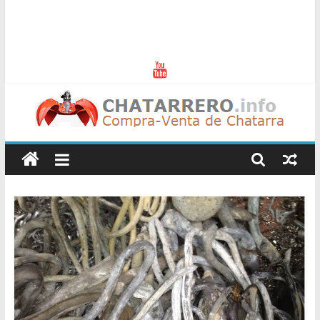
Chatarreros
–
Precio
de
Chatarra