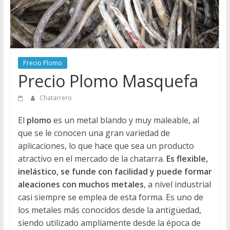
Directorio
de
Chatarreros
para
vender
Precio Plomo
Chatarra
Precio Plomo Masquefa
Chatarrero
El
plomo
es un metal blando y muy maleable, al
que se le conocen una gran variedad de
aplicaciones, lo que hace que sea un producto
atractivo en el mercado de la chatarra.
Es flexible,
inelástico, se funde con facilidad y puede formar
aleaciones con muchos metales
, a nivel industrial
casi siempre se emplea de esta forma. Es uno de
los metales más conocidos desde la antigüedad,
siendo utilizado ampliamente desde la época de