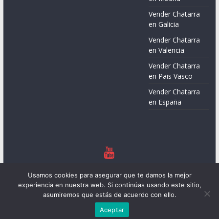
Vender Chatarra
en Galicia
Vender Chatarra
en Valencia
Vender Chatarra
en Pais Vasco
Vender Chatarra
en España
Copyright © 2026
Chatarreros – Precio de Chatarra
. Todos los
Usamos cookies para asegurar que te damos la mejor
derechos reservados.
experiencia en nuestra web. Si continúas usando este sitio,
Tema:
ColorMag
por ThemeGrill. Funciona con
WordPress
.
asumiremos que estás de acuerdo con ello.
Aceptar