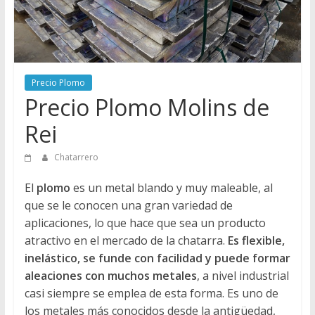
Directorio
de
Chatarreros
para
vender
Precio Plomo
Chatarra
Precio Plomo Molins de
Rei
Chatarrero
El
plomo
es un metal blando y muy maleable, al
que se le conocen una gran variedad de
aplicaciones, lo que hace que sea un producto
atractivo en el mercado de la chatarra.
Es flexible,
inelástico, se funde con facilidad y puede formar
aleaciones con muchos metales
, a nivel industrial
casi siempre se emplea de esta forma. Es uno de
los metales más conocidos desde la antigüedad,