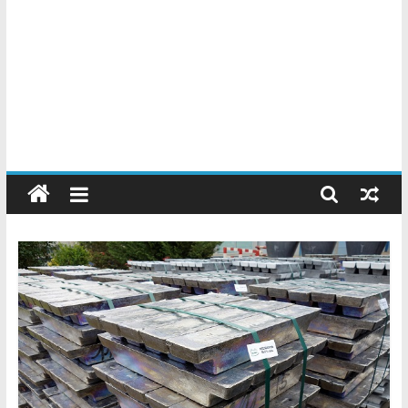
Chatarreros
–
Precio
de
Chatarra