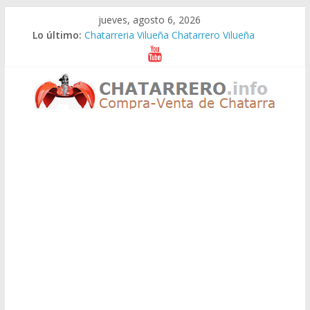
Saltar
jueves, agosto 6, 2026
al
Lo último:
Chatarreria Vilueña Chatarrero Vilueña
contenido
Chatarreria Zuera Chatarrero Zuera
Chatarreria Zaragoza Chatarrero Zaragoza
Chatarreria Zaida Chatarrero Zaida
Chatarreria Vistabella Chatarrero Vistabella