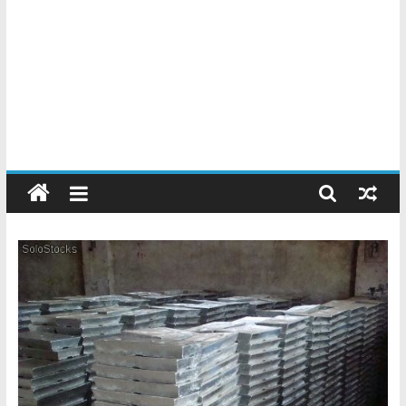
Chatarreros
–
Precio
de
Chatarra