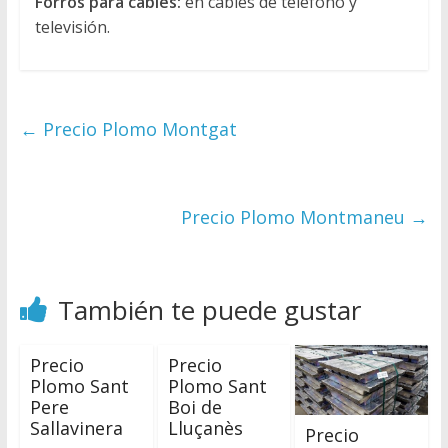
Forros para cables:
en cables de teléfono y
televisión.
←
Precio Plomo Montgat
Precio Plomo Montmaneu
→
También te puede gustar
Precio
Precio
Plomo Sant
Plomo Sant
Pere
Boi de
Sallavinera
Lluçanès
Precio