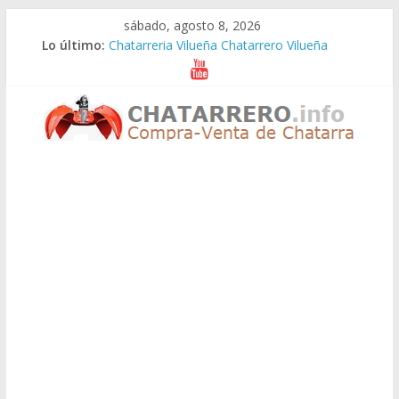
Saltar
sábado, agosto 8, 2026
al
Lo último:
Chatarreria Vilueña Chatarrero Vilueña
contenido
Chatarreria Zuera Chatarrero Zuera
Chatarreria Zaragoza Chatarrero Zaragoza
Chatarreria Zaida Chatarrero Zaida
Chatarreria Vistabella Chatarrero Vistabella