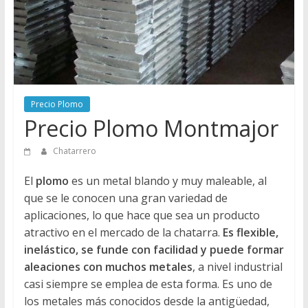
Directorio
de
Chatarreros
para
vender
Chatarra
Precio Plomo
Precio Plomo Montmajor
Chatarrero
El
plomo
es un metal blando y muy maleable, al
que se le conocen una gran variedad de
aplicaciones, lo que hace que sea un producto
atractivo en el mercado de la chatarra.
Es flexible,
inelástico, se funde con facilidad y puede formar
aleaciones con muchos metales
, a nivel industrial
casi siempre se emplea de esta forma. Es uno de
los metales más conocidos desde la antigüedad,