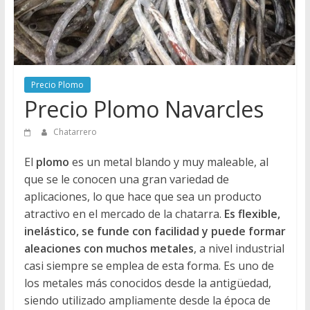
Directorio
de
Chatarreros
para
vender
Precio Plomo
Chatarra
Precio Plomo Navarcles
Chatarrero
El
plomo
es un metal blando y muy maleable, al
que se le conocen una gran variedad de
aplicaciones, lo que hace que sea un producto
atractivo en el mercado de la chatarra.
Es flexible,
inelástico, se funde con facilidad y puede formar
aleaciones con muchos metales
, a nivel industrial
casi siempre se emplea de esta forma. Es uno de
los metales más conocidos desde la antigüedad,
siendo utilizado ampliamente desde la época de