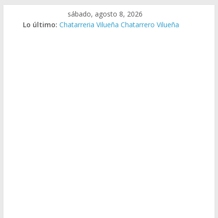
Saltar
sábado, agosto 8, 2026
al
Lo último:
Chatarreria Vilueña Chatarrero Vilueña
contenido
Chatarreria Zuera Chatarrero Zuera
Chatarreria Zaragoza Chatarrero Zaragoza
Chatarreria Zaida Chatarrero Zaida
Chatarreria Vistabella Chatarrero Vistabella