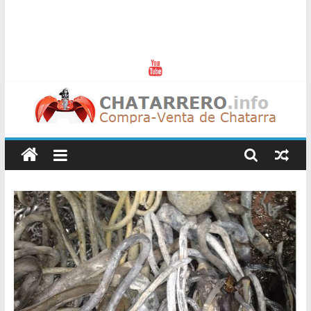
Chatarreros
–
Precio
de
Chatarra