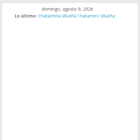
Saltar
domingo, agosto 9, 2026
al
Lo último:
Chatarreria Vilueña Chatarrero Vilueña
contenido
Chatarreria Zuera Chatarrero Zuera
Chatarreria Zaragoza Chatarrero Zaragoza
Chatarreria Zaida Chatarrero Zaida
Chatarreria Vistabella Chatarrero Vistabella