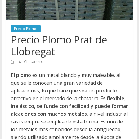
Directorio
de
Chatarreros
para
Precio Plomo
vender
Precio Plomo Prat de
Chatarra
Llobregat
Chatarrero
El
plomo
es un metal blando y muy maleable, al
que se le conocen una gran variedad de
aplicaciones, lo que hace que sea un producto
atractivo en el mercado de la chatarra.
Es flexible,
inelástico, se funde con facilidad y puede formar
aleaciones con muchos metales
, a nivel industrial
casi siempre se emplea de esta forma. Es uno de
los metales más conocidos desde la antigüedad,
siendo utilizado ampliamente desde la época de