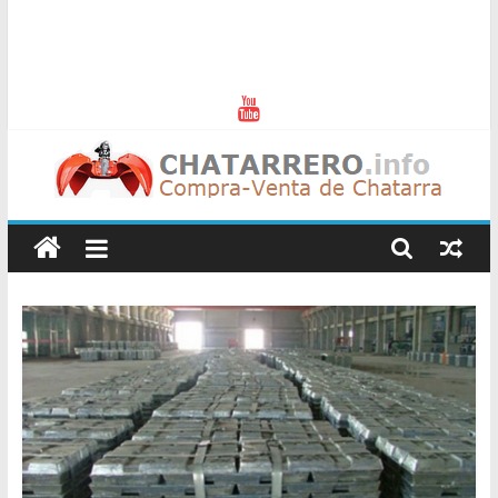
Chatarreros
–
Precio
de
Chatarra