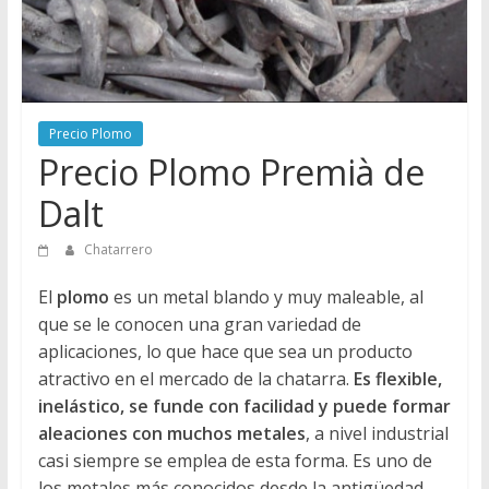
Directorio
de
Chatarreros
para
vender
Precio Plomo
Chatarra
Precio Plomo Premià de
Dalt
Chatarrero
El
plomo
es un metal blando y muy maleable, al
que se le conocen una gran variedad de
aplicaciones, lo que hace que sea un producto
atractivo en el mercado de la chatarra.
Es flexible,
inelástico, se funde con facilidad y puede formar
aleaciones con muchos metales
, a nivel industrial
casi siempre se emplea de esta forma. Es uno de
los metales más conocidos desde la antigüedad,