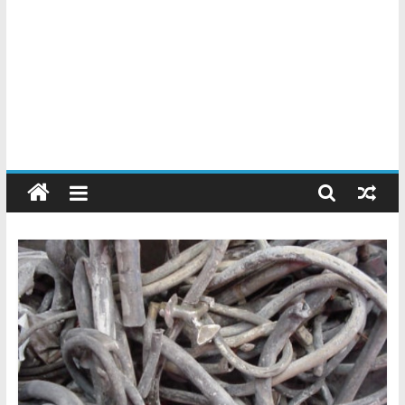
Chatarreros
–
Precio
de
Chatarra