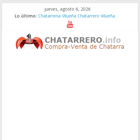
Saltar
jueves, agosto 6, 2026
al
Lo último:
Chatarreria Vilueña Chatarrero Vilueña
contenido
Chatarreria Zuera Chatarrero Zuera
Chatarreria Zaragoza Chatarrero Zaragoza
Chatarreria Zaida Chatarrero Zaida
Chatarreria Vistabella Chatarrero Vistabella