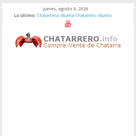
Saltar
jueves, agosto 6, 2026
al
Lo último:
Chatarreria Vilueña Chatarrero Vilueña
contenido
Chatarreria Zuera Chatarrero Zuera
Chatarreria Zaragoza Chatarrero Zaragoza
Chatarreria Zaida Chatarrero Zaida
Chatarreria Vistabella Chatarrero Vistabella