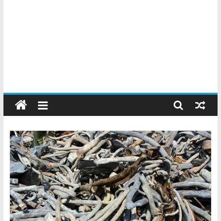
Chatarreros
–
Precio
de
Chatarra