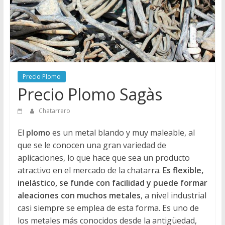
Directorio
de
Chatarreros
para
vender
Chatarra
Precio Plomo
Precio Plomo Sagàs
Chatarrero
El
plomo
es un metal blando y muy maleable, al
que se le conocen una gran variedad de
aplicaciones, lo que hace que sea un producto
atractivo en el mercado de la chatarra.
Es flexible,
inelástico, se funde con facilidad y puede formar
aleaciones con muchos metales
, a nivel industrial
casi siempre se emplea de esta forma. Es uno de
los metales más conocidos desde la antigüedad,