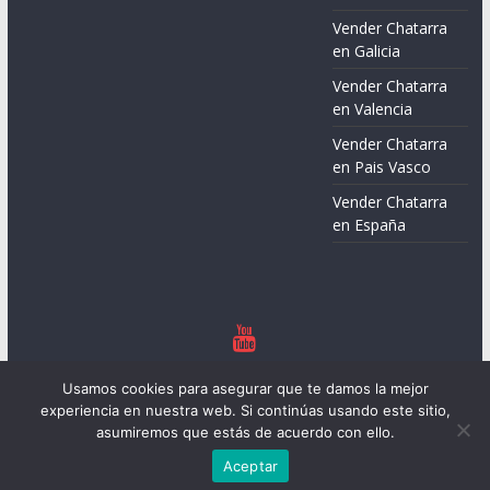
Vender Chatarra
en Galicia
Vender Chatarra
en Valencia
Vender Chatarra
en Pais Vasco
Vender Chatarra
en España
Copyright © 2026
Chatarreros – Precio de Chatarra
. Todos los
Usamos cookies para asegurar que te damos la mejor
derechos reservados.
experiencia en nuestra web. Si continúas usando este sitio,
Tema:
ColorMag
por ThemeGrill. Funciona con
WordPress
.
asumiremos que estás de acuerdo con ello.
Aceptar