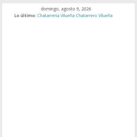
Saltar
domingo, agosto 9, 2026
al
Lo último:
Chatarreria Vilueña Chatarrero Vilueña
contenido
Chatarreria Zuera Chatarrero Zuera
Chatarreria Zaragoza Chatarrero Zaragoza
Chatarreria Zaida Chatarrero Zaida
Chatarreria Vistabella Chatarrero Vistabella