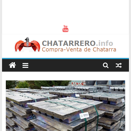
Chatarreros
–
Precio
de
Chatarra