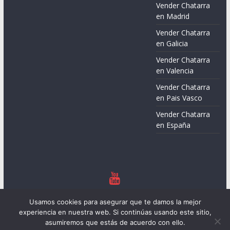
Vender Chatarra
en Madrid
Vender Chatarra
en Galicia
Vender Chatarra
en Valencia
Vender Chatarra
en Pais Vasco
Vender Chatarra
en España
Copyright © 2026
Chatarreros – Precio de Chatarra
. Todos los
Usamos cookies para asegurar que te damos la mejor
derechos reservados.
experiencia en nuestra web. Si continúas usando este sitio,
Tema:
ColorMag
por ThemeGrill. Funciona con
WordPress
.
asumiremos que estás de acuerdo con ello.