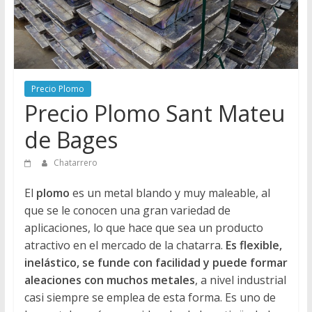
Directorio
de
Chatarreros
para
vender
Precio Plomo
Chatarra
Precio Plomo Sant Mateu
de Bages
Chatarrero
El
plomo
es un metal blando y muy maleable, al
que se le conocen una gran variedad de
aplicaciones, lo que hace que sea un producto
atractivo en el mercado de la chatarra.
Es flexible,
inelástico, se funde con facilidad y puede formar
aleaciones con muchos metales
, a nivel industrial
casi siempre se emplea de esta forma. Es uno de