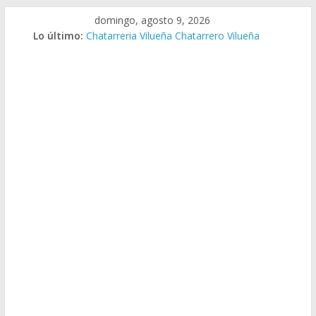
Saltar
domingo, agosto 9, 2026
al
Lo último:
Chatarreria Vilueña Chatarrero Vilueña
contenido
Chatarreria Zuera Chatarrero Zuera
Chatarreria Zaragoza Chatarrero Zaragoza
Chatarreria Zaida Chatarrero Zaida
Chatarreria Vistabella Chatarrero Vistabella