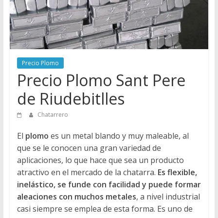
Directorio
de
Chatarreros
para
vender
Precio Plomo
Chatarra
Precio Plomo Sant Pere
de Riudebitlles
Chatarrero
El
plomo
es un metal blando y muy maleable, al
que se le conocen una gran variedad de
aplicaciones, lo que hace que sea un producto
atractivo en el mercado de la chatarra.
Es flexible,
inelástico, se funde con facilidad y puede formar
aleaciones con muchos metales
, a nivel industrial
casi siempre se emplea de esta forma. Es uno de