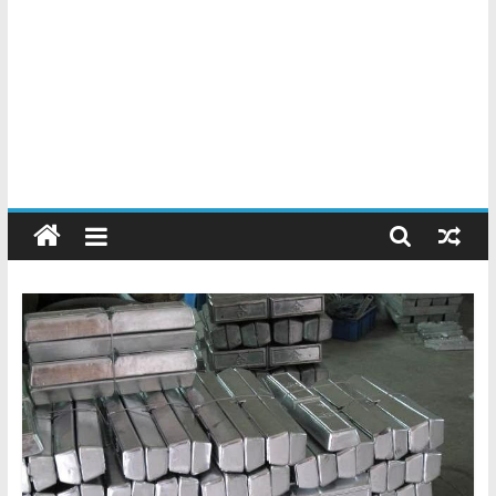
Chatarreros
–
Precio
de
Chatarra