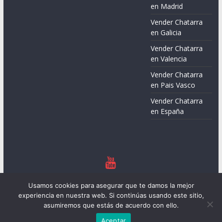
en Madrid
Vender Chatarra
en Galicia
Vender Chatarra
en Valencia
Vender Chatarra
en Pais Vasco
Vender Chatarra
en España
Copyright © 2026
Chatarreros – Precio de Chatarra
. Todos los
Usamos cookies para asegurar que te damos la mejor
derechos reservados.
experiencia en nuestra web. Si continúas usando este sitio,
Tema:
ColorMag
por ThemeGrill. Funciona con
WordPress
.
asumiremos que estás de acuerdo con ello.
Aceptar