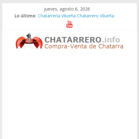
Saltar
jueves, agosto 6, 2026
al
Lo último:
Chatarreria Vilueña Chatarrero Vilueña
contenido
Chatarreria Zuera Chatarrero Zuera
Chatarreria Zaragoza Chatarrero Zaragoza
Chatarreria Zaida Chatarrero Zaida
Chatarreria Vistabella Chatarrero Vistabella