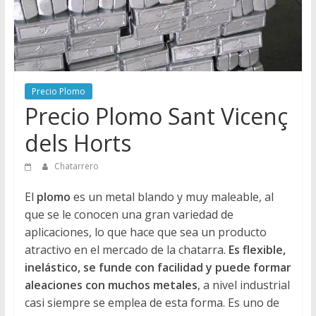
Directorio
de
Chatarreros
para
vender
Precio Plomo
Chatarra
Precio Plomo Sant Vicenç
dels Horts
Chatarrero
El
plomo
es un metal blando y muy maleable, al
que se le conocen una gran variedad de
aplicaciones, lo que hace que sea un producto
atractivo en el mercado de la chatarra.
Es flexible,
inelástico, se funde con facilidad y puede formar
aleaciones con muchos metales
, a nivel industrial
casi siempre se emplea de esta forma. Es uno de