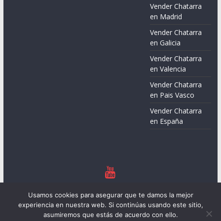
Vender Chatarra
en Madrid
Vender Chatarra
en Galicia
Vender Chatarra
en Valencia
Vender Chatarra
en Pais Vasco
Vender Chatarra
en España
Copyright © 2026
Chatarreros – Precio de Chatarra
. Todos los
Usamos cookies para asegurar que te damos la mejor
derechos reservados.
experiencia en nuestra web. Si continúas usando este sitio,
Tema:
ColorMag
por ThemeGrill. Funciona con
WordPress
.
asumiremos que estás de acuerdo con ello.