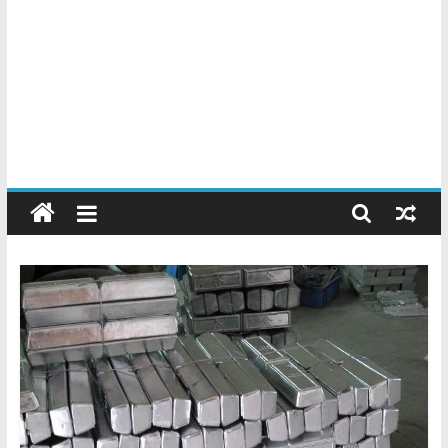
Chatarreros
–
Precio
de
Chatarra