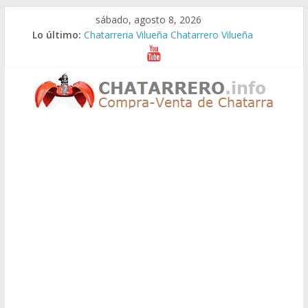
Saltar
sábado, agosto 8, 2026
al
Lo último:
Chatarreria Vilueña Chatarrero Vilueña
contenido
Chatarreria Zuera Chatarrero Zuera
Chatarreria Zaragoza Chatarrero Zaragoza
Chatarreria Zaida Chatarrero Zaida
Chatarreria Vistabella Chatarrero Vistabella