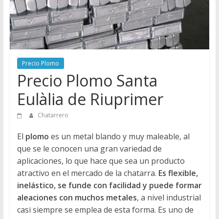
Directorio
de
Chatarreros
para
vender
Precio Plomo
Chatarra
Precio Plomo Santa
Eulàlia de Riuprimer
Chatarrero
El
plomo
es un metal blando y muy maleable, al
que se le conocen una gran variedad de
aplicaciones, lo que hace que sea un producto
atractivo en el mercado de la chatarra.
Es flexible,
inelástico, se funde con facilidad y puede formar
aleaciones con muchos metales
, a nivel industrial
casi siempre se emplea de esta forma. Es uno de