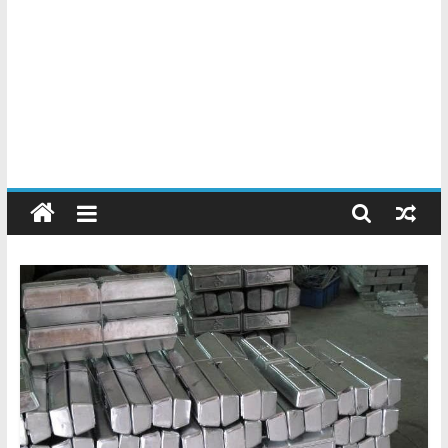
Chatarreros
–
Precio
de
Chatarra