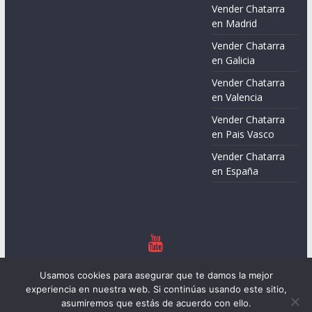
Vender Chatarra
en Madrid
Vender Chatarra
en Galicia
Vender Chatarra
en Valencia
Vender Chatarra
en Pais Vasco
Vender Chatarra
en España
Copyright © 2026
Chatarreros – Precio de Chatarra
. Todos los
Usamos cookies para asegurar que te damos la mejor
derechos reservados.
experiencia en nuestra web. Si continúas usando este sitio,
Tema:
ColorMag
por ThemeGrill. Funciona con
WordPress
.
asumiremos que estás de acuerdo con ello.