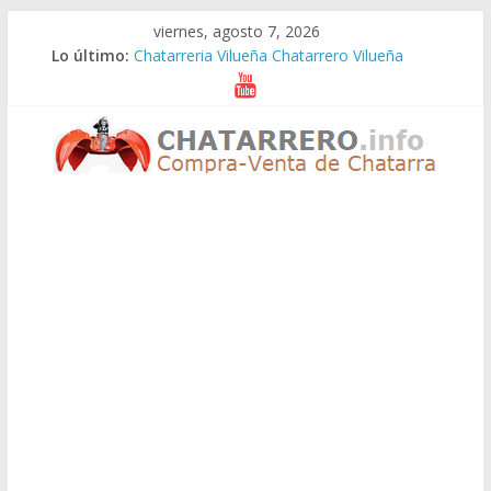
Saltar
viernes, agosto 7, 2026
al
Lo último:
Chatarreria Vilueña Chatarrero Vilueña
contenido
Chatarreria Zuera Chatarrero Zuera
Chatarreria Zaragoza Chatarrero Zaragoza
Chatarreria Zaida Chatarrero Zaida
Chatarreria Vistabella Chatarrero Vistabella