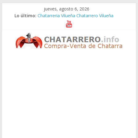
Saltar
jueves, agosto 6, 2026
al
Lo último:
Chatarreria Vilueña Chatarrero Vilueña
contenido
Chatarreria Zuera Chatarrero Zuera
Chatarreria Zaragoza Chatarrero Zaragoza
Chatarreria Zaida Chatarrero Zaida
Chatarreria Vistabella Chatarrero Vistabella