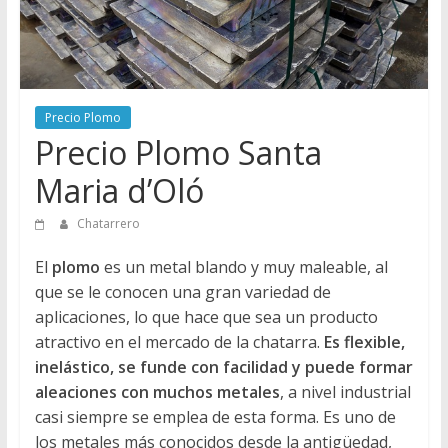
Directorio
de
Chatarreros
para
vender
Precio Plomo
Chatarra
Precio Plomo Santa
Maria d’Oló
Chatarrero
El
plomo
es un metal blando y muy maleable, al
que se le conocen una gran variedad de
aplicaciones, lo que hace que sea un producto
atractivo en el mercado de la chatarra.
Es flexible,
inelástico, se funde con facilidad y puede formar
aleaciones con muchos metales
, a nivel industrial
casi siempre se emplea de esta forma. Es uno de
los metales más conocidos desde la antigüedad,