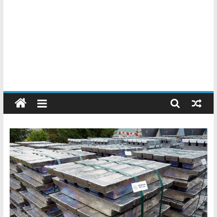
Chatarreros
–
Precio
de
Chatarra