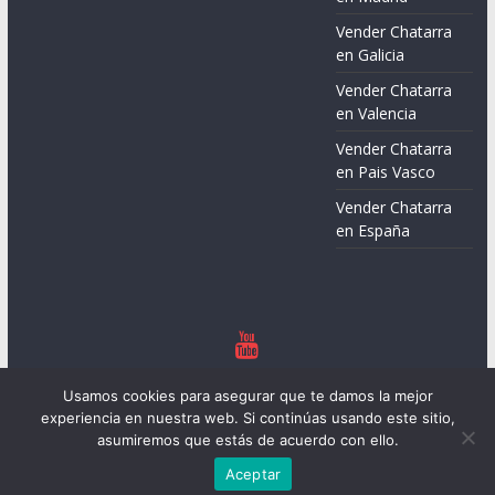
Vender Chatarra
en Galicia
Vender Chatarra
en Valencia
Vender Chatarra
en Pais Vasco
Vender Chatarra
en España
Copyright © 2026
Chatarreros – Precio de Chatarra
. Todos los
Usamos cookies para asegurar que te damos la mejor
derechos reservados.
experiencia en nuestra web. Si continúas usando este sitio,
Tema:
ColorMag
por ThemeGrill. Funciona con
WordPress
.
asumiremos que estás de acuerdo con ello.
Aceptar