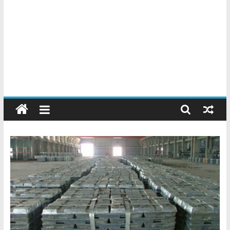
Chatarreros
–
Precio
de
Chatarra