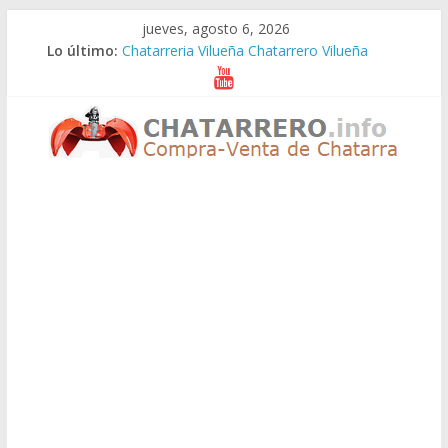
Saltar
jueves, agosto 6, 2026
al
Lo último:
Chatarreria Vilueña Chatarrero Vilueña
contenido
Chatarreria Zuera Chatarrero Zuera
Chatarreria Zaragoza Chatarrero Zaragoza
Chatarreria Zaida Chatarrero Zaida
Chatarreria Vistabella Chatarrero Vistabella