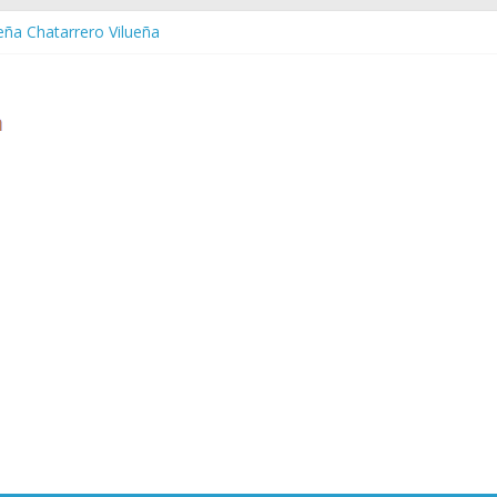
ueña Chatarrero Vilueña
ra Chatarrero Zuera
ragoza Chatarrero Zaragoza
da Chatarrero Zaida
abella Chatarrero Vistabella