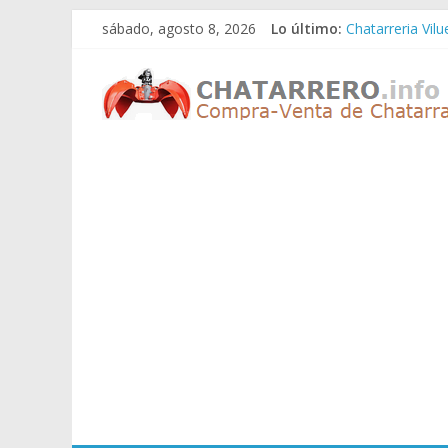
Saltar
sábado, agosto 8, 2026
Lo último:
Chatarreria Vil
al
Chatarreria Zue
contenido
Chatarreros
Chatarreria Za
Chatarreria Zai
Chatarreria Vist
–
Precio
de
Chatarra
Directorio
de
Chatarreros
para