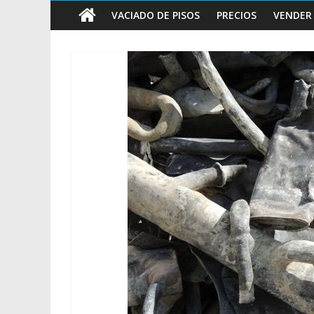
vender
VACIADO DE PISOS
PRECIOS
VENDER
Chatarra