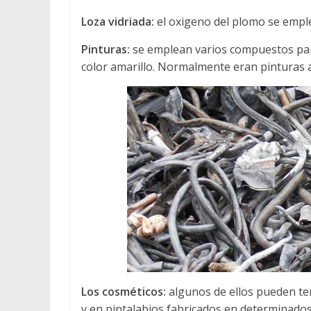
Loza vidriada:
el oxigeno del plomo se emplea
Pinturas:
se emplean varios compuestos par
color amarillo. Normalmente eran pinturas a
Los cosméticos:
algunos de ellos pueden te
y en pintalabios fabricados en determinados