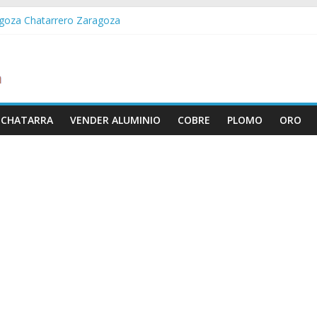
agoza Chatarrero Zaragoza
a Chatarrero Zaida
bella Chatarrero Vistabella
eña Chatarrero Vilueña
ra Chatarrero Zuera
 CHATARRA
VENDER ALUMINIO
COBRE
PLOMO
ORO