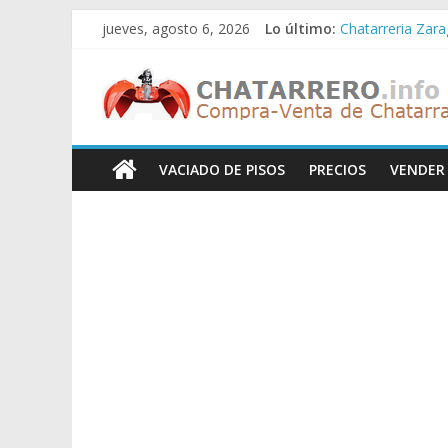
Saltar
jueves, agosto 6, 2026
Lo último:
Chatarreria Zar
al
Chatarreria Zaid
contenido
Chatarreros
Chatarreria Vista
Chatarreria Vilu
Chatarreria Zue
–
VACIADO DE PISOS
PRECIOS
VENDER
Precio
de
Chatarra
Directorio
de
Chatarreros
para