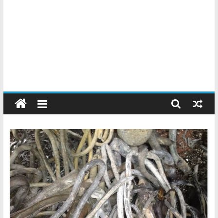
Chatarreros
–
Precio
de
Chatarra