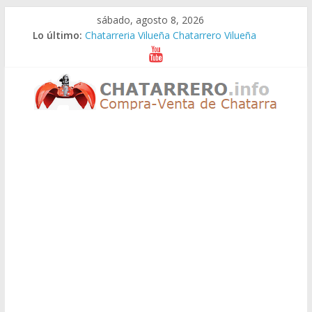
Saltar
sábado, agosto 8, 2026
al
Lo último:
Chatarreria Vilueña Chatarrero Vilueña
contenido
Chatarreria Zuera Chatarrero Zuera
Chatarreria Zaragoza Chatarrero Zaragoza
Chatarreria Zaida Chatarrero Zaida
Chatarreria Vistabella Chatarrero Vistabella