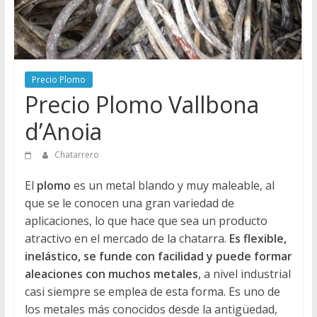
Directorio
de
Chatarreros
para
vender
Precio Plomo
Chatarra
Precio Plomo Vallbona
d’Anoia
Chatarrero
El
plomo
es un metal blando y muy maleable, al
que se le conocen una gran variedad de
aplicaciones, lo que hace que sea un producto
atractivo en el mercado de la chatarra.
Es flexible,
inelástico, se funde con facilidad y puede formar
aleaciones con muchos metales
, a nivel industrial
casi siempre se emplea de esta forma. Es uno de
los metales más conocidos desde la antigüedad,