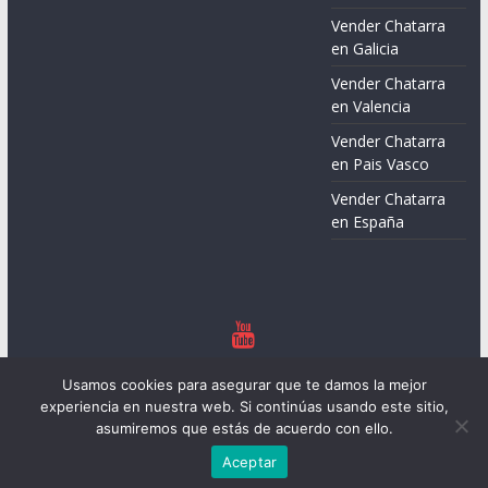
Vender Chatarra
en Galicia
Vender Chatarra
en Valencia
Vender Chatarra
en Pais Vasco
Vender Chatarra
en España
Copyright © 2026
Chatarreros – Precio de Chatarra
. Todos los
Usamos cookies para asegurar que te damos la mejor
derechos reservados.
experiencia en nuestra web. Si continúas usando este sitio,
Tema:
ColorMag
por ThemeGrill. Funciona con
WordPress
.
asumiremos que estás de acuerdo con ello.
Aceptar