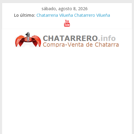
Saltar
sábado, agosto 8, 2026
al
Lo último:
Chatarreria Vilueña Chatarrero Vilueña
contenido
Chatarreria Zuera Chatarrero Zuera
Chatarreria Zaragoza Chatarrero Zaragoza
Chatarreria Zaida Chatarrero Zaida
Chatarreria Vistabella Chatarrero Vistabella