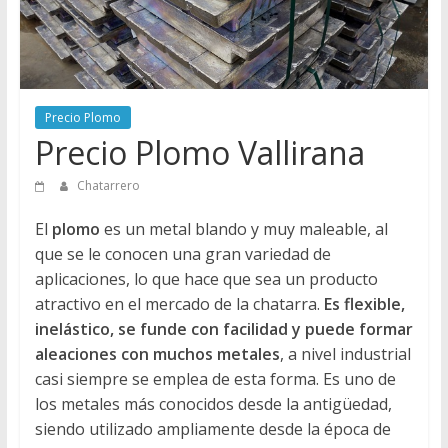
Directorio
de
Chatarreros
para
vender
Precio Plomo
Chatarra
Precio Plomo Vallirana
Chatarrero
El
plomo
es un metal blando y muy maleable, al
que se le conocen una gran variedad de
aplicaciones, lo que hace que sea un producto
atractivo en el mercado de la chatarra.
Es flexible,
inelástico, se funde con facilidad y puede formar
aleaciones con muchos metales
, a nivel industrial
casi siempre se emplea de esta forma. Es uno de
los metales más conocidos desde la antigüedad,
siendo utilizado ampliamente desde la época de