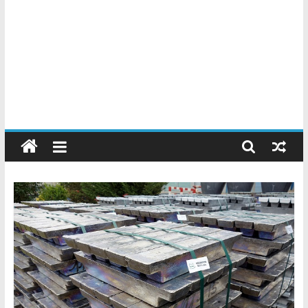
Chatarreros
–
Precio
de
Chatarra