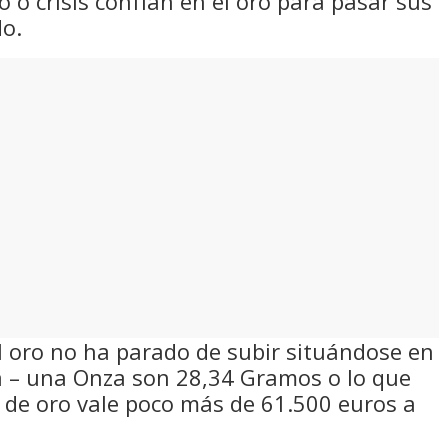
 o crisis confían en el oro para pasar sus
do.
el oro no ha parado de subir situándose en
za – una Onza son 28,34 Gramos o lo que
o de oro vale poco más de 61.500 euros a