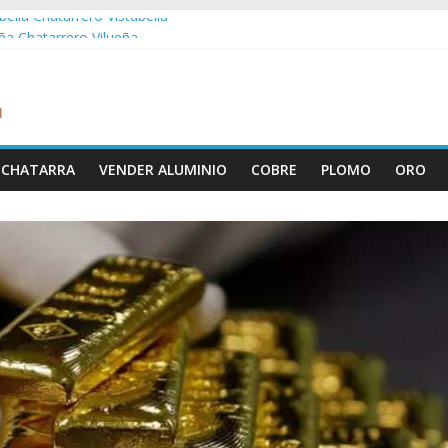
bella Chatarrero Vistabella
eña Chatarrero Vilueña
ra Chatarrero Zuera
agoza Chatarrero Zaragoza
a Chatarrero Zaida
 CHATARRA
VENDER ALUMINIO
COBRE
PLOMO
ORO