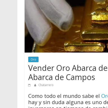
vender
Chatarra
Oro
Vender Oro Abarca d
Abarca de Campos
Chatarrero
Como todo el mundo sabe el
Or
hay y sin duda alguna es uno d