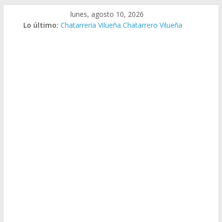
Saltar
lunes, agosto 10, 2026
al
Lo último:
Chatarreria Vilueña Chatarrero Vilueña
contenido
Chatarreria Zuera Chatarrero Zuera
Chatarreria Zaragoza Chatarrero Zaragoza
Chatarreria Zaida Chatarrero Zaida
Chatarreria Vistabella Chatarrero Vistabella