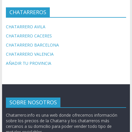
CHATARREROS
CHATARRERO AVILA
CHATARRERO CACERES
CHATARRERO BARCELONA
CHATARRERO VALENCIA
AÑADIR TU PROVINCIA
SOBRE NOSOTROS
Chatarrero.info es una web donde ofrecemos información
sobre los precios de la Chatarra y los chatarreros más
cercanos a su domicilio para poder vender todo tipo de
metales reciclables.