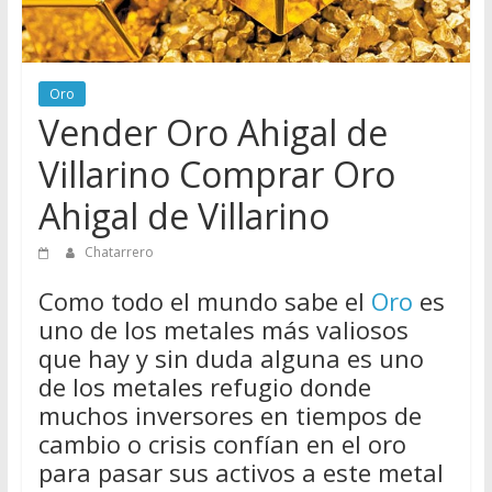
Directorio
de
Chatarreros
para
Oro
Vender Oro Ahigal de
vender
Chatarra
Villarino Comprar Oro
Ahigal de Villarino
Chatarrero
Como todo el mundo sabe el
Oro
es
uno de los metales más valiosos
que hay y sin duda alguna es uno
de los metales refugio donde
muchos inversores en tiempos de
cambio o crisis confían en el oro
para pasar sus activos a este metal