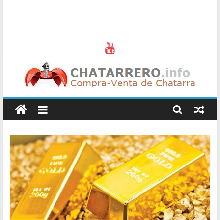
Chatarreros
–
Precio
de
Chatarra