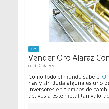
vender
Chatarra
Oro
Vender Oro Alaraz Co
Chatarrero
Como todo el mundo sabe el
Or
hay y sin duda alguna es uno d
inversores en tiempos de cambio
activos a este metal tan valora