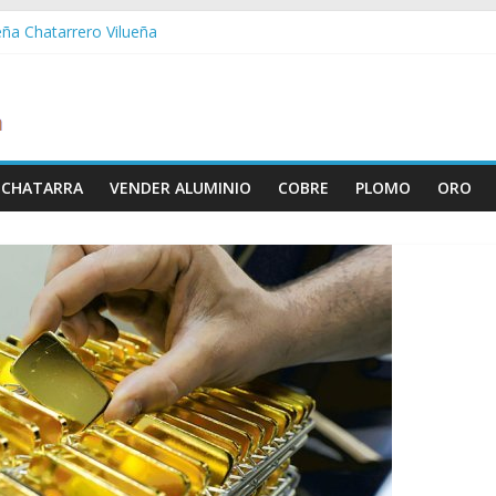
eña Chatarrero Vilueña
ra Chatarrero Zuera
ragoza Chatarrero Zaragoza
da Chatarrero Zaida
abella Chatarrero Vistabella
 CHATARRA
VENDER ALUMINIO
COBRE
PLOMO
ORO