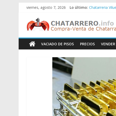
Saltar
viernes, agosto 7, 2026
Lo último:
Chatarreria Vilu
al
Chatarreria Zue
contenido
Chatarreros
Chatarreria Za
Chatarreria Zai
Chatarreria Vist
–
VACIADO DE PISOS
PRECIOS
VENDER
Precio
de
Chatarra
Directorio
de
Chatarreros
para