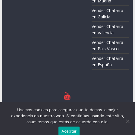
en Madrid
Vender Chatarra
en Galicia
Vender Chatarra
en Valencia
Vender Chatarra
en Pais Vasco
Vender Chatarra
en España
Copyright © 2026
Chatarreros – Precio de Chatarra
. Todos los
Usamos cookies para asegurar que te damos la mejor
derechos reservados.
experiencia en nuestra web. Si continúas usando este sitio,
Tema:
ColorMag
por ThemeGrill. Funciona con
WordPress
.
asumiremos que estás de acuerdo con ello.
Aceptar