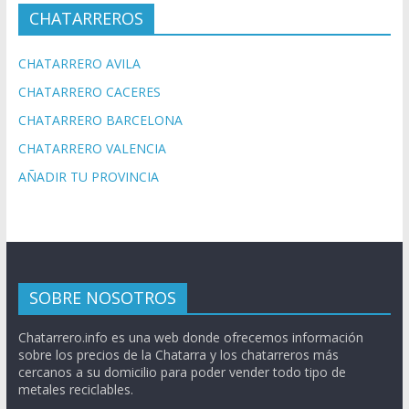
CHATARREROS
CHATARRERO AVILA
CHATARRERO CACERES
CHATARRERO BARCELONA
CHATARRERO VALENCIA
AÑADIR TU PROVINCIA
SOBRE NOSOTROS
Chatarrero.info es una web donde ofrecemos información
sobre los precios de la Chatarra y los chatarreros más
cercanos a su domicilio para poder vender todo tipo de
metales reciclables.