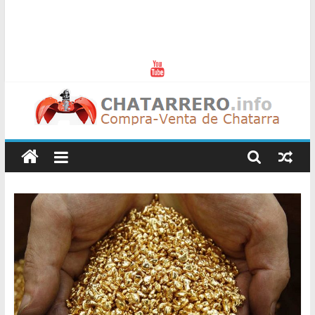
Chatarreros
–
Precio
de
Chatarra