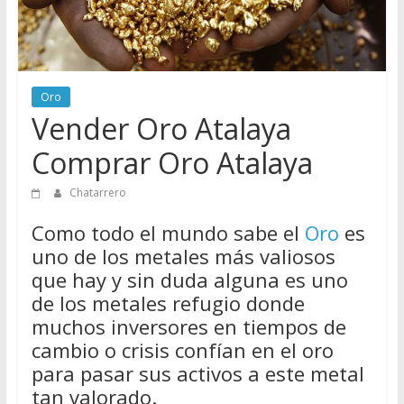
Directorio
de
Chatarreros
para
Oro
vender
Vender Oro Atalaya
Chatarra
Comprar Oro Atalaya
Chatarrero
Como todo el mundo sabe el
Oro
es
uno de los metales más valiosos
que hay y sin duda alguna es uno
de los metales refugio donde
muchos inversores en tiempos de
cambio o crisis confían en el oro
para pasar sus activos a este metal
tan valorado.