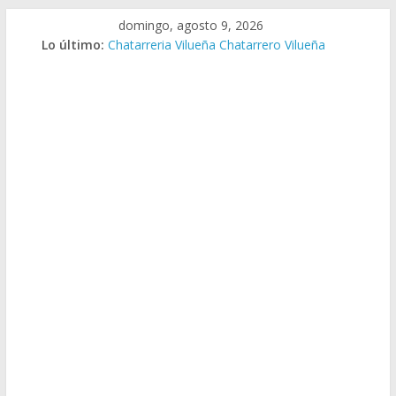
Saltar
domingo, agosto 9, 2026
al
Lo último:
Chatarreria Vilueña Chatarrero Vilueña
contenido
Chatarreria Zuera Chatarrero Zuera
Chatarreria Zaragoza Chatarrero Zaragoza
Chatarreria Zaida Chatarrero Zaida
Chatarreria Vistabella Chatarrero Vistabella