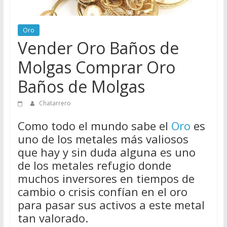
Directorio
de
Oro
Chatarreros
Vender Oro Baños de
para
vender
Molgas Comprar Oro
Chatarra
Baños de Molgas
Chatarrero
Como todo el mundo sabe el
Oro
es
uno de los metales más valiosos
que hay y sin duda alguna es uno
de los metales refugio donde
muchos inversores en tiempos de
cambio o crisis confían en el oro
para pasar sus activos a este metal
tan valorado.