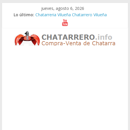
Saltar
jueves, agosto 6, 2026
al
Lo último:
Chatarreria Vilueña Chatarrero Vilueña
contenido
Chatarreria Zuera Chatarrero Zuera
Chatarreria Zaragoza Chatarrero Zaragoza
Chatarreria Zaida Chatarrero Zaida
Chatarreria Vistabella Chatarrero Vistabella