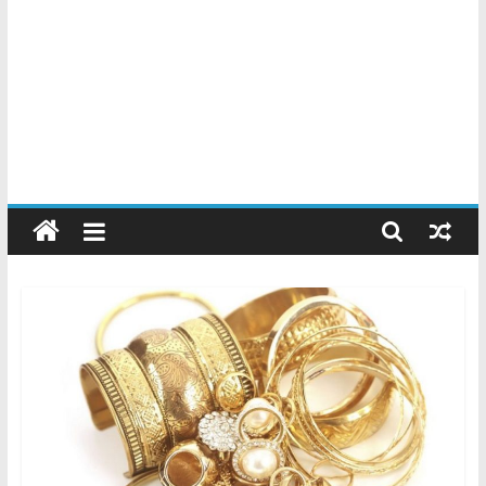
Chatarreros
–
Precio
de
Chatarra