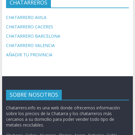
CHATARREROS
CHATARRERO AVILA
CHATARRERO CACERES
CHATARRERO BARCELONA
CHATARRERO VALENCIA
AÑADIR TU PROVINCIA
SOBRE NOSOTROS
Chatarrero.info es una web donde ofrecemos información
sobre los precios de la Chatarra y los chatarreros más
cercanos a su domicilio para poder vender todo tipo de
metales reciclables.