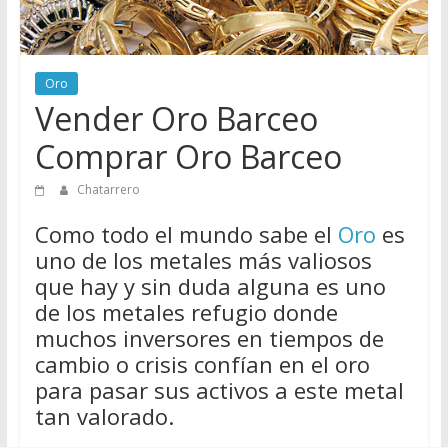
de
Chatarreros
para
Oro
vender
Vender Oro Barceo
Chatarra
Comprar Oro Barceo
Chatarrero
Como todo el mundo sabe el
Oro
es
uno de los metales más valiosos
que hay y sin duda alguna es uno
de los metales refugio donde
muchos inversores en tiempos de
cambio o crisis confían en el oro
para pasar sus activos a este metal
tan valorado.