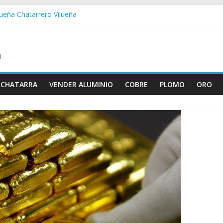
lueña Chatarrero Vilueña
uera Chatarrero Zuera
aragoza Chatarrero Zaragoza
aida Chatarrero Zaida
stabella Chatarrero Vistabella
 CHATARRA
VENDER ALUMINIO
COBRE
PLOMO
ORO