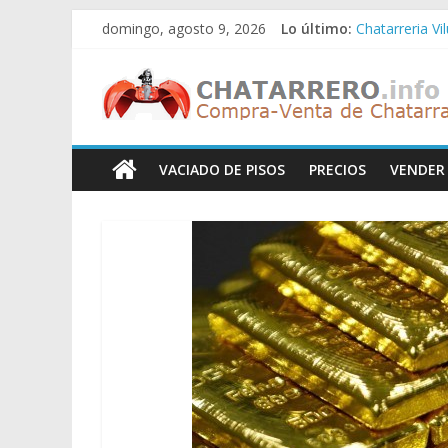
Saltar
domingo, agosto 9, 2026
Lo último:
Chatarreria Vi
al
Chatarreria Z
contenido
Chatarreros
Chatarreria Z
Chatarreria Z
Chatarreria Vi
–
VACIADO DE PISOS
PRECIOS
VENDER
Precio
de
Chatarra
Directorio
de
Chatarreros
para