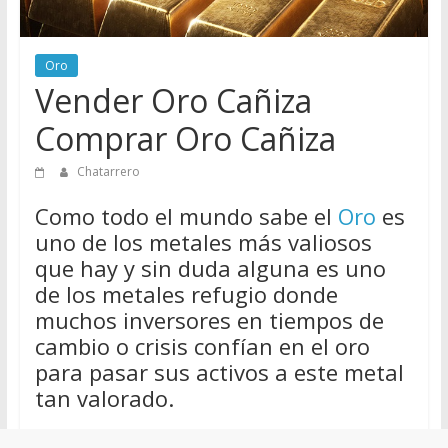
de
Chatarreros
Oro
para
Vender Oro Cañiza
vender
Chatarra
Comprar Oro Cañiza
Chatarrero
Como todo el mundo sabe el
Oro
es
uno de los metales más valiosos
que hay y sin duda alguna es uno
de los metales refugio donde
muchos inversores en tiempos de
cambio o crisis confían en el oro
para pasar sus activos a este metal
tan valorado.