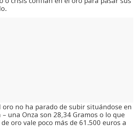
 o crisis confían en el oro para pasar sus
do.
el oro no ha parado de subir situándose en
za – una Onza son 28,34 Gramos o lo que
o de oro vale poco más de 61.500 euros a