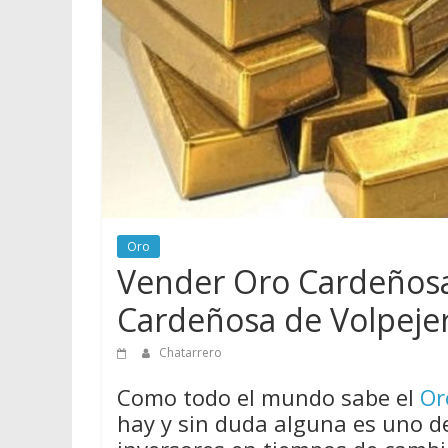
vender
Chatarra
Oro
Vender Oro Cardeñosa
Cardeñosa de Volpeje
Chatarrero
Como todo el mundo sabe el
Or
hay y sin duda alguna es uno d