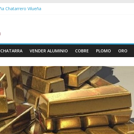
eña Chatarrero Vilueña
ra Chatarrero Zuera
agoza Chatarrero Zaragoza
a Chatarrero Zaida
bella Chatarrero Vistabella
 CHATARRA
VENDER ALUMINIO
COBRE
PLOMO
ORO