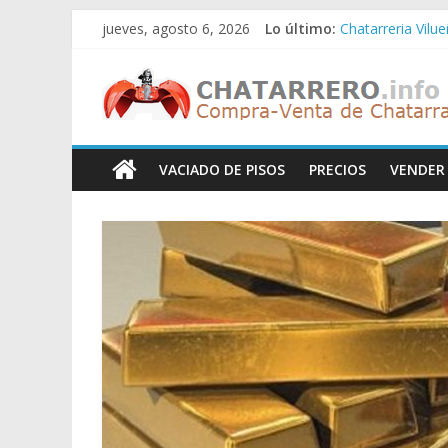
Saltar
jueves, agosto 6, 2026
Lo último:
Chatarreria Vilu
al
Chatarreria Zue
contenido
Chatarreros
Chatarreria Zar
Chatarreria Zaid
Chatarreria Vista
–
VACIADO DE PISOS
PRECIOS
VENDER
Precio
de
Chatarra
Directorio
de
Chatarreros
para