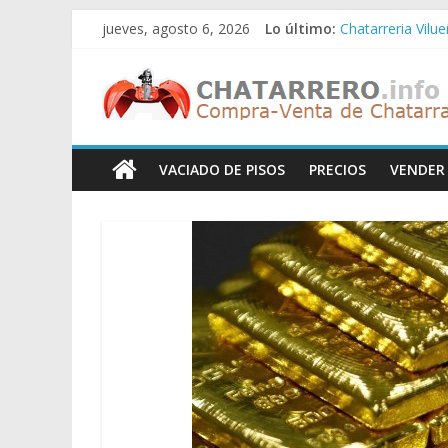
Saltar
jueves, agosto 6, 2026
Lo último:
Chatarreria Vilu
al
Chatarreria Zue
contenido
Chatarreros
Chatarreria Zar
Chatarreria Zaid
Chatarreria Vista
–
VACIADO DE PISOS
PRECIOS
VENDER
Precio
de
Chatarra
Directorio
de
Chatarreros
para