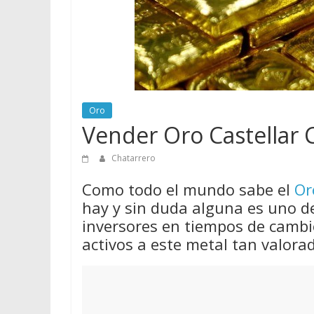
vender
Chatarra
Oro
Vender Oro Castellar 
Chatarrero
Como todo el mundo sabe el
Or
hay y sin duda alguna es uno d
inversores en tiempos de cambio
activos a este metal tan valora