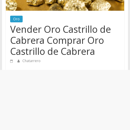
de
Chatarreros
para
Oro
Vender Oro Castrillo de
vender
Chatarra
Cabrera Comprar Oro
Castrillo de Cabrera
Chatarrero