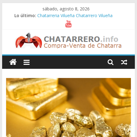
Saltar
sábado, agosto 8, 2026
al
Lo último:
Chatarreria Vilueña Chatarrero Vilueña
contenido
Chatarreria Zuera Chatarrero Zuera
Chatarreria Zaragoza Chatarrero Zaragoza
Chatarreria Zaida Chatarrero Zaida
Chatarreria Vistabella Chatarrero Vistabella
Chatarreros
–
Precio
de
Chatarra
Directorio