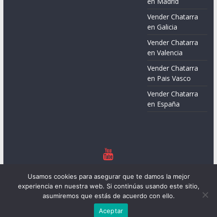
en Madrid
Vender Chatarra
en Galicia
Vender Chatarra
en Valencia
Vender Chatarra
en Pais Vasco
Vender Chatarra
en España
Copyright © 2026
Chatarreros – Precio de Chatarra
. Todos los
Usamos cookies para asegurar que te damos la mejor
derechos reservados.
experiencia en nuestra web. Si continúas usando este sitio,
Tema:
ColorMag
por ThemeGrill. Funciona con
WordPress
.
asumiremos que estás de acuerdo con ello.
Aceptar