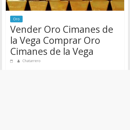
de
Chatarreros
Oro
para
Vender Oro Cimanes de
vender
Chatarra
la Vega Comprar Oro
Cimanes de la Vega
Chatarrero