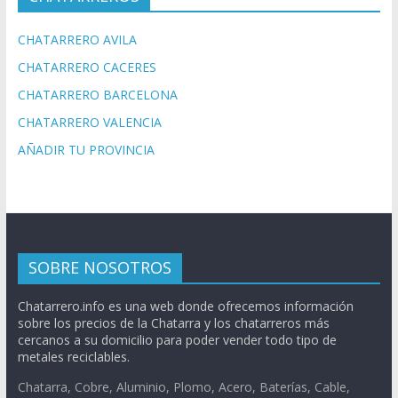
CHATARRERO AVILA
CHATARRERO CACERES
CHATARRERO BARCELONA
CHATARRERO VALENCIA
AÑADIR TU PROVINCIA
SOBRE NOSOTROS
Chatarrero.info es una web donde ofrecemos información
sobre los precios de la Chatarra y los chatarreros más
cercanos a su domicilio para poder vender todo tipo de
metales reciclables.
Chatarra, Cobre, Aluminio, Plomo, Acero, Baterías, Cable,