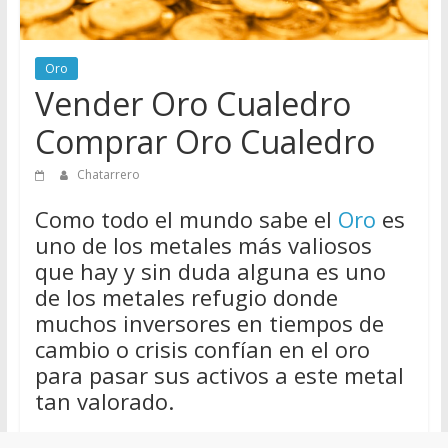
de
Chatarreros
para
Oro
vender
Vender Oro Cualedro
Chatarra
Comprar Oro Cualedro
Chatarrero
Como todo el mundo sabe el
Oro
es
uno de los metales más valiosos
que hay y sin duda alguna es uno
de los metales refugio donde
muchos inversores en tiempos de
cambio o crisis confían en el oro
para pasar sus activos a este metal
tan valorado.