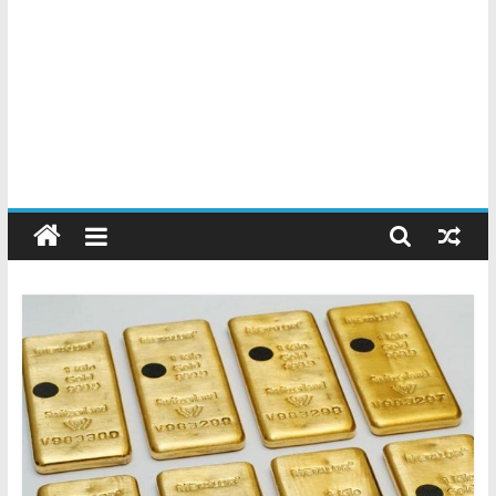
Chatarreros
–
Precio
de
Chatarra