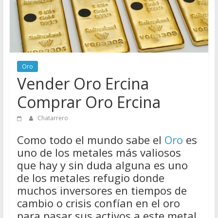
Directorio
de
Chatarreros
para
vender
Chatarra
Oro
Vender Oro Ercina
Comprar Oro Ercina
Chatarrero
Como todo el mundo sabe el
Oro
es
uno de los metales más valiosos
que hay y sin duda alguna es uno
de los metales refugio donde
muchos inversores en tiempos de
cambio o crisis confían en el oro
para pasar sus activos a este metal