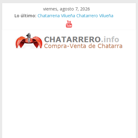
Saltar
viernes, agosto 7, 2026
al
Lo último:
Chatarreria Vilueña Chatarrero Vilueña
contenido
Chatarreria Zuera Chatarrero Zuera
Chatarreria Zaragoza Chatarrero Zaragoza
Chatarreria Zaida Chatarrero Zaida
Chatarreria Vistabella Chatarrero Vistabella