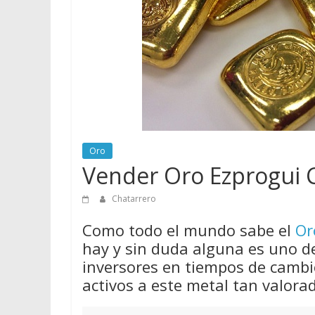
vender
Chatarra
Oro
Vender Oro Ezprogui 
Chatarrero
Como todo el mundo sabe el
Or
hay y sin duda alguna es uno d
inversores en tiempos de cambio
activos a este metal tan valora