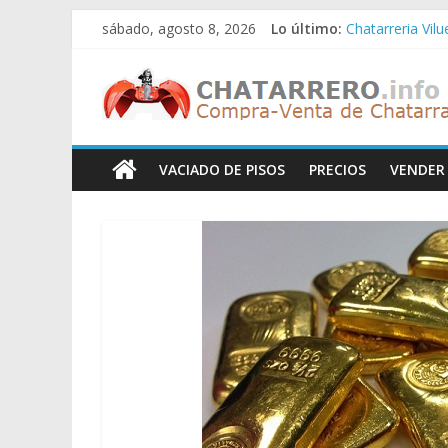
Saltar
sábado, agosto 8, 2026
Lo último:
Chatarreria Vil
al
Chatarreria Zue
contenido
Chatarreros
Chatarreria Za
Chatarreria Zai
Chatarreria Vist
–
VACIADO DE PISOS
PRECIOS
VENDER
Precio
de
Chatarra
Directorio
de
Chatarreros
para