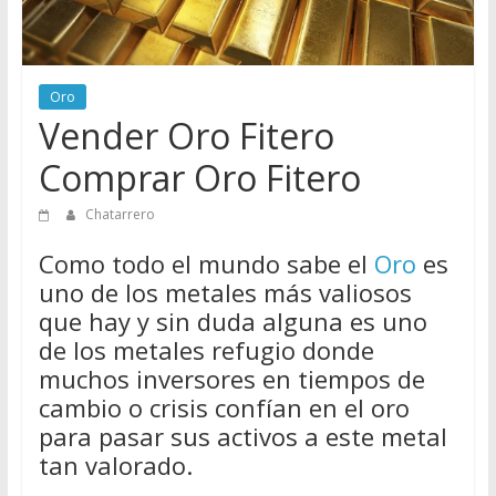
de
Chatarreros
para
Oro
vender
Vender Oro Fitero
Chatarra
Comprar Oro Fitero
Chatarrero
Como todo el mundo sabe el
Oro
es
uno de los metales más valiosos
que hay y sin duda alguna es uno
de los metales refugio donde
muchos inversores en tiempos de
cambio o crisis confían en el oro
para pasar sus activos a este metal
tan valorado.