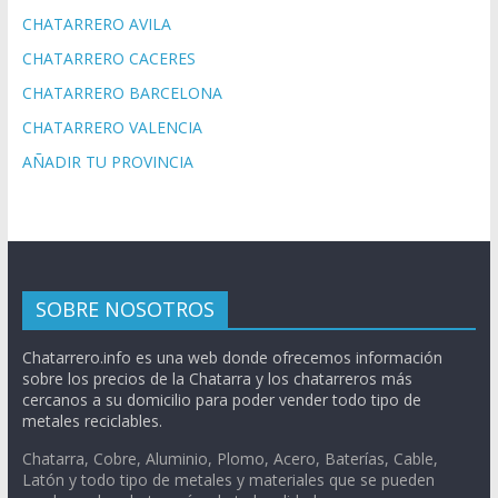
CHATARRERO AVILA
CHATARRERO CACERES
CHATARRERO BARCELONA
CHATARRERO VALENCIA
AÑADIR TU PROVINCIA
SOBRE NOSOTROS
Chatarrero.info es una web donde ofrecemos información
sobre los precios de la Chatarra y los chatarreros más
cercanos a su domicilio para poder vender todo tipo de
metales reciclables.
Chatarra, Cobre, Aluminio, Plomo, Acero, Baterías, Cable,
Latón y todo tipo de metales y materiales que se pueden