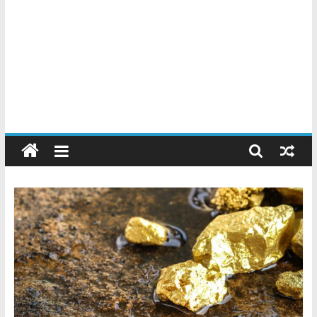
Chatarreros
–
Precio
de
Chatarra