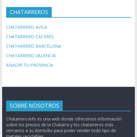
CHATARREROS
CHATARRERO AVILA
CHATARRERO CACERES
CHATARRERO BARCELONA
CHATARRERO VALENCIA
AÑADIR TU PROVINCIA
SOBRE NOSOTROS
Chatarrero.info es una web donde ofrecemos información
sobre los precios de la Chatarra y los chatarreros más
cercanos a su domicilio para poder vender todo tipo de
metales reciclables.