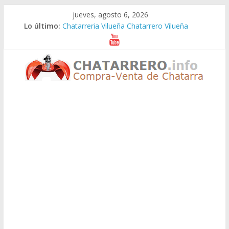
Saltar
jueves, agosto 6, 2026
al
Lo último:
Chatarreria Vilueña Chatarrero Vilueña
contenido
Chatarreria Zuera Chatarrero Zuera
Chatarreria Zaragoza Chatarrero Zaragoza
Chatarreria Zaida Chatarrero Zaida
Chatarreria Vistabella Chatarrero Vistabella