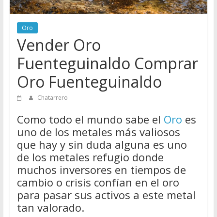
Directorio
de
Oro
Chatarreros
Vender Oro
para
vender
Fuenteguinaldo Comprar
Chatarra
Oro Fuenteguinaldo
Chatarrero
Como todo el mundo sabe el
Oro
es
uno de los metales más valiosos
que hay y sin duda alguna es uno
de los metales refugio donde
muchos inversores en tiempos de
cambio o crisis confían en el oro
para pasar sus activos a este metal
tan valorado.